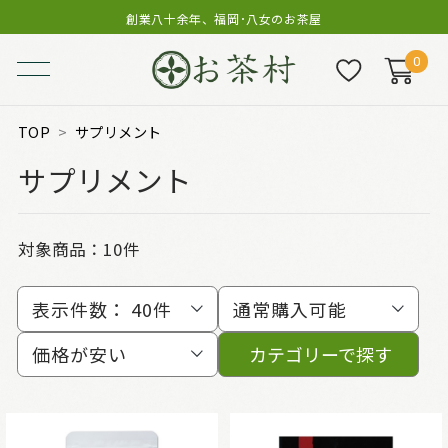
創業八十余年、福岡･八女のお茶屋
0
TOP
サプリメント
サプリメント
対象商品：
10件
表示件数：
40件
通常購入可能
価格が安い
カテゴリーで探す