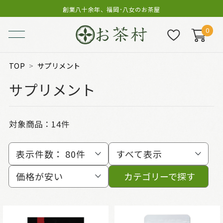
創業八十余年、福岡･八女のお茶屋
0
TOP
サプリメント
サプリメント
対象商品：
14件
表示件数：
80件
すべて表示
価格が安い
カテゴリーで探す