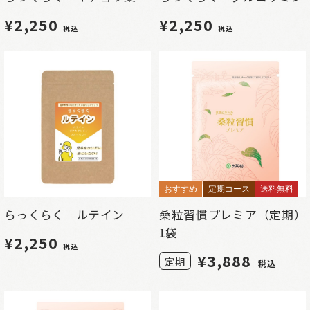
¥2,250
¥2,250
税込
税込
おすすめ
定期コース
送料無料
らっくらく ルテイン
桑粒習慣プレミア（定期）
1袋
¥2,250
税込
¥
3,888
定期
税込