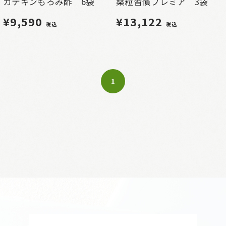
カテキンもろみ酢 6袋
桑粒習慣プレミア 3袋
¥9,590
¥13,122
税込
税込
1