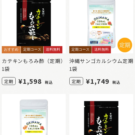
おすすめ
定期コース
送料無料
定期コース
送料無料
カテキンもろみ酢（定期）
沖縄サンゴカルシウム定期
1袋
1袋
¥
1,598
¥
1,749
定期
定期
税込
税込