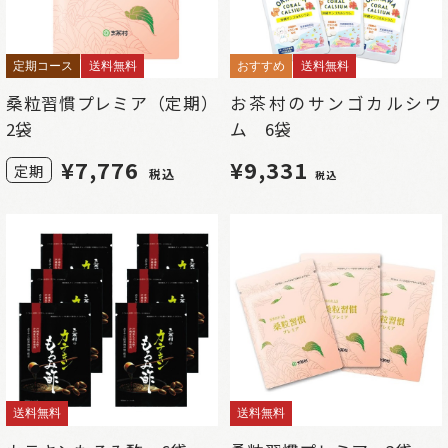
定期コース
送料無料
おすすめ
送料無料
桑粒習慣プレミア（定期）
お茶村のサンゴカルシウ
2袋
ム 6袋
¥
7,776
¥9,331
定期
税込
税込
送料無料
送料無料