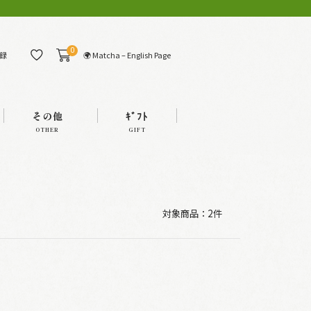
0
🌍 Matcha – English Page
録
その他
ｷﾞﾌﾄ
OTHER
GIFT
対象商品：
2件