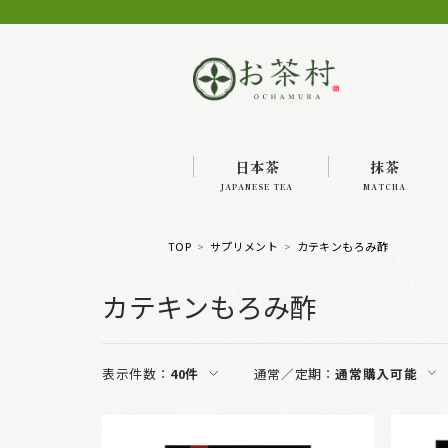
日本茶
抹茶
JAPANESE TEA
MATCHA
TOP
サプリメント
カテキンもろみ酢
カテキンもろみ酢
表示件数：
40件
通常／定期：
通常購入可能