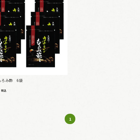
もろみ酢 6袋
0
税込
1