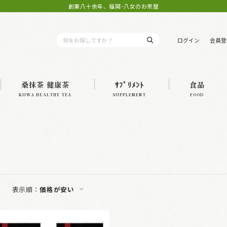
創業八十余年、福岡･八女のお茶屋
ログイン
会員登
桑抹茶 健康茶
ｻﾌﾟﾘﾒﾝﾄ
食品
KUWA HEALTHY TEA
SUPPLEMENT
FOOD
表示順：
価格が安い