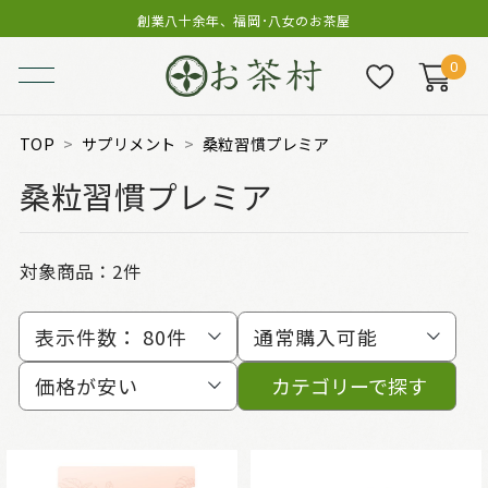
創業八十余年、福岡･八女のお茶屋
0
TOP
サプリメント
桑粒習慣プレミア
桑粒習慣プレミア
対象商品：
2件
表示件数：
80件
通常購入可能
価格が安い
カテゴリーで探す