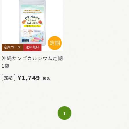
定期コース
送料無料
沖縄サンゴカルシウム定期
1袋
¥
1,749
定期
税込
1