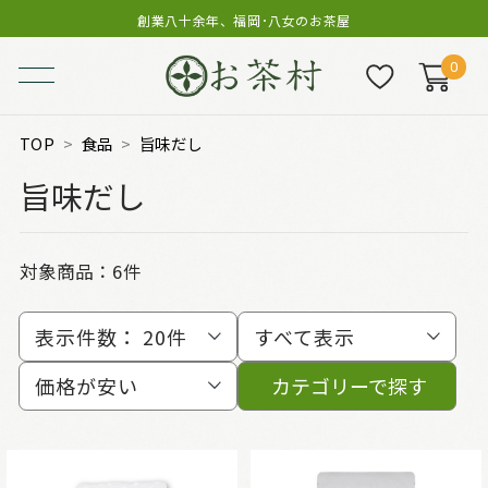
創業八十余年、福岡･八女のお茶屋
0
TOP
食品
旨味だし
旨味だし
対象商品：
6件
表示件数：
20件
すべて表示
価格が安い
カテゴリーで探す