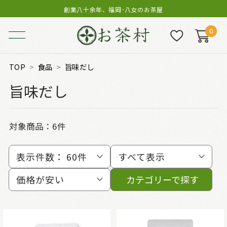
創業八十余年、福岡･八女のお茶屋
0
TOP
食品
旨味だし
旨味だし
対象商品：
6件
表示件数：
60件
すべて表示
価格が安い
カテゴリーで探す