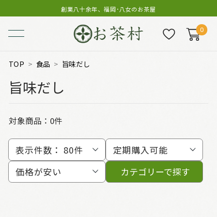
創業八十余年、福岡･八女のお茶屋
0
TOP
食品
旨味だし
旨味だし
対象商品：0件
表示件数：
80件
定期購入可能
価格が安い
カテゴリーで探す