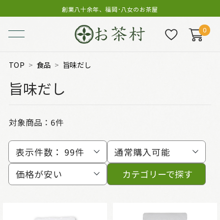
創業八十余年、福岡･八女のお茶屋
0
TOP
食品
旨味だし
旨味だし
対象商品：
6件
表示件数：
99件
通常購入可能
価格が安い
カテゴリーで探す