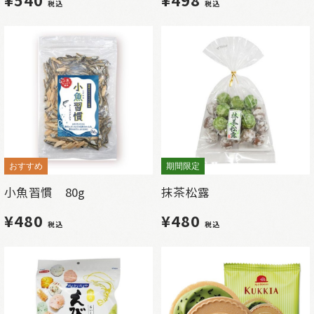
税込
税込
おすすめ
期間限定
小魚習慣 80g
抹茶松露
¥480
¥480
税込
税込