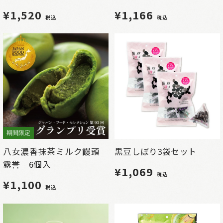
¥1,520
¥1,166
税込
税込
期間限定
八女濃香抹茶ミルク饅頭
黒豆しぼり3袋セット
露誉 6個入
¥1,069
税込
¥1,100
税込