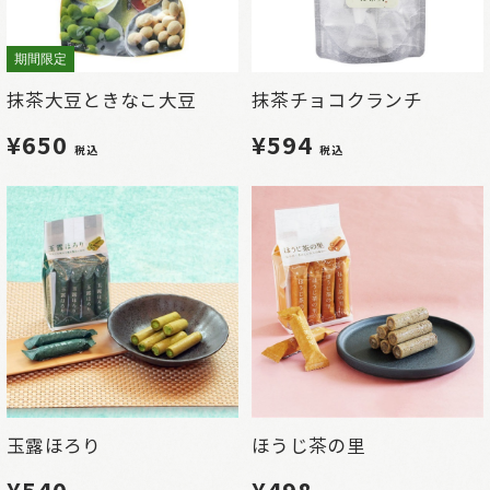
期間限定
抹茶大豆ときなこ大豆
抹茶チョコクランチ
¥650
¥594
税込
税込
玉露ほろり
ほうじ茶の里
¥540
¥498