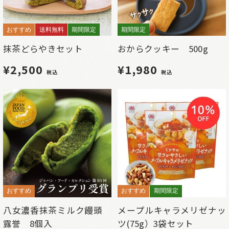
おすすめ
送料無料
期間限定
期間限定
抹茶どらやきセット
おからクッキー 500g
¥2,500
¥1,980
税込
税込
おすすめ
おすすめ
期間限定
八女濃香抹茶ミルク饅頭
メープルキャラメリゼナッ
露誉 8個入
ツ(75g）3袋セット