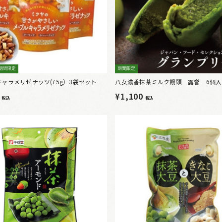
期間限定
期間限定
ャラメリゼナッツ(75g）3袋セット
八女濃香抹茶ミルク饅頭 露誉 6個入
6
¥1,100
税込
税込