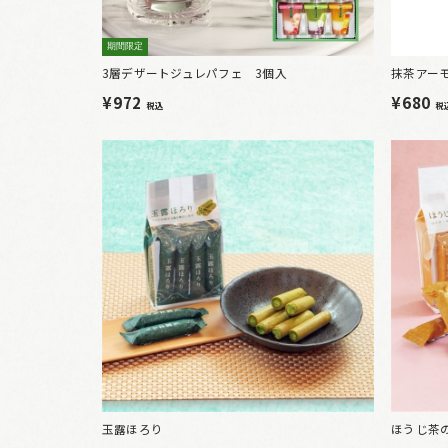
期間限定
3層デザートジュレパフェ 3個入
抹茶アー
¥972
¥680
税込
税
玉露ほろり
ほうじ茶