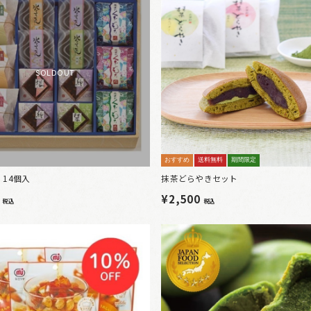
SOLDOUT
おすすめ
送料無料
期間限定
14個入
抹茶どらやきセット
0
¥2,500
税込
税込