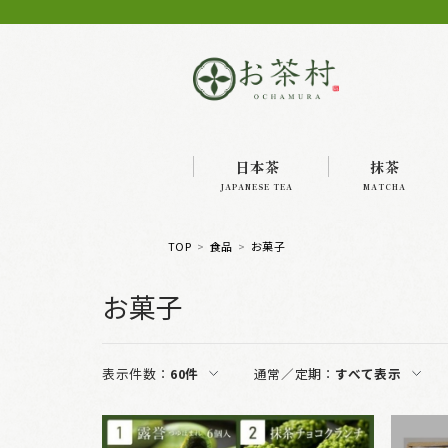
日本茶
抹茶
JAPANESE TEA
MATCHA
TOP
食品
お菓子
お菓子
表示件数：
60件
通常／定期：
すべて表示