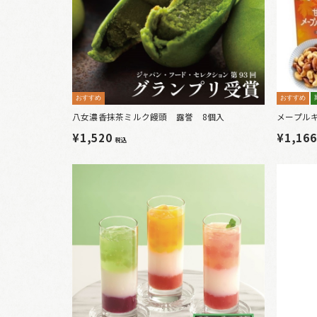
おすすめ
おすすめ
八女濃香抹茶ミルク饅頭 露誉 8個入
メープルキ
¥1,520
¥1,16
税込