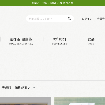
創業八十余年、福岡･八女のお茶屋
ログイン
会員登
桑抹茶 健康茶
ｻﾌﾟﾘﾒﾝﾄ
食品
KUWA HEALTHY TEA
SUPPLEMENT
FOOD
表示順：
価格が高い