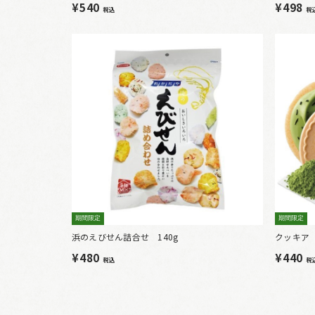
¥540
¥498
税込
税
期間限定
期間限定
浜のえびせん詰合せ 140g
クッキア
¥480
¥440
税込
税