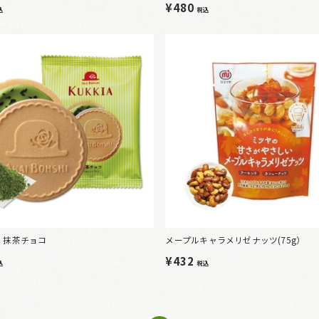
¥480
込
税込
 抹茶チョコ
メープルキャラメリゼナッツ(75g）
¥432
込
税込