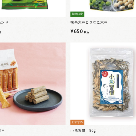
期間限定
モンド
抹茶大豆ときなこ大豆
¥650
込
税込
おすすめ
の里
小魚習慣 80g