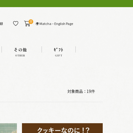
0
🌍 Matcha – English Page
録
その他
ｷﾞﾌﾄ
OTHER
GIFT
対象商品：
19件