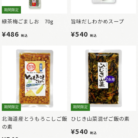
期間限定
緑茶梅ごましお 70g
旨味だしわかめスープ
¥486
¥540
税込
税込
期間限定
期間限定
北海道産とうもろこしご飯
ひじき山菜混ぜご飯の素
の素
¥540
税込