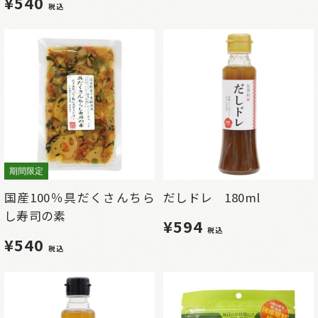
¥540
税込
期間限定
国産100％具だくさんちら
だしドレ 180ml
し寿司の素
¥594
税込
¥540
税込