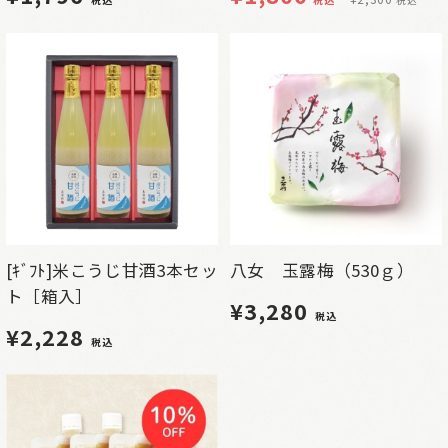
税込
税込
税込
[ｷﾞﾌﾄ]米こうじ甘酒3本セッ
八女 玉露梅（530ｇ）
ト［箱入］
¥3,280
税込
¥2,228
税込