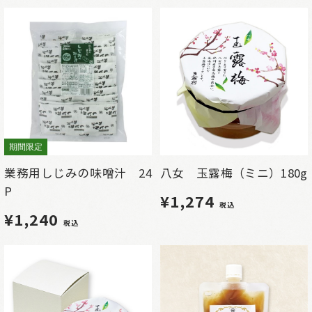
期間限定
業務用しじみの味噌汁 24
八女 玉露梅（ミニ）180g
P
¥1,274
税込
¥1,240
税込