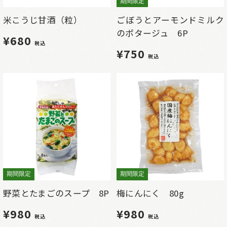
期間限定
米こうじ甘酒（粒）
ごぼうとアーモンドミルク
のポタージュ 6P
¥680
税込
¥750
税込
期間限定
期間限定
野菜とたまごのスープ 8P
梅にんにく 80g
¥980
¥980
税込
税込