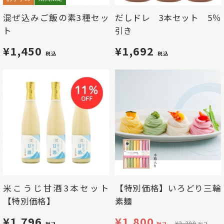
混ぜ込みご飯の素3種セッ
だしドレ 3本セット 5％
ト
引き
¥1,450
¥1,692
税込
税込
米こうじ甘酒3本セット
【特別価格】いろどり三輪
【特別価格】
素麺
¥1,796
¥
1,800
¥
2,300