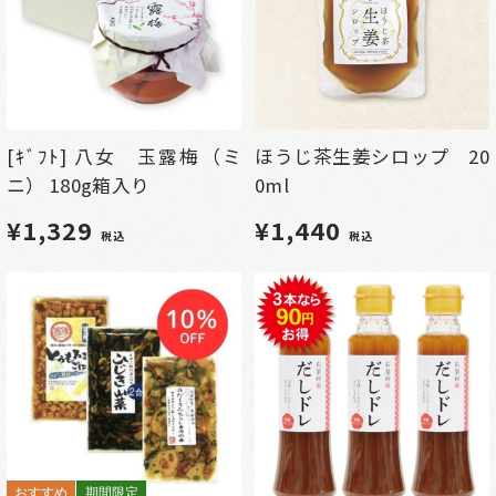
[ｷﾞﾌﾄ] 八女 玉露梅（ミ
ほうじ茶生姜シロップ 20
ニ） 180g箱入り
0ml
¥1,329
¥1,440
税込
税込
おすすめ
期間限定