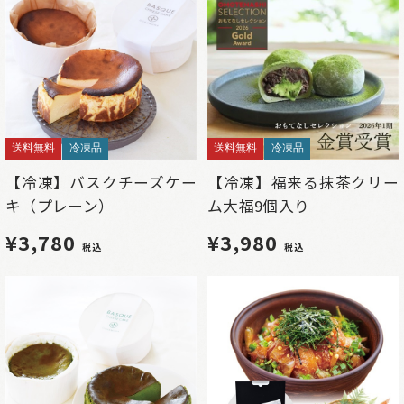
送料無料
冷凍品
送料無料
冷凍品
【冷凍】バスクチーズケー
【冷凍】福来る抹茶クリー
キ（プレーン）
ム大福9個入り
¥3,780
¥3,980
税込
税込