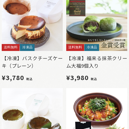
送料無料
冷凍品
送料無料
冷凍品
【冷凍】バスクチーズケー
【冷凍】福来る抹茶クリー
キ（プレーン）
ム大福9個入り
¥3,780
¥3,980
税込
税込