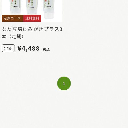
定期コース
送料無料
なた豆塩はみがきプラス3
本（定期）
¥
4,488
定期
税込
1