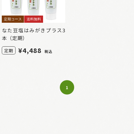
定期コース
送料無料
なた豆塩はみがきプラス3
本（定期）
¥
4,488
定期
税込
1