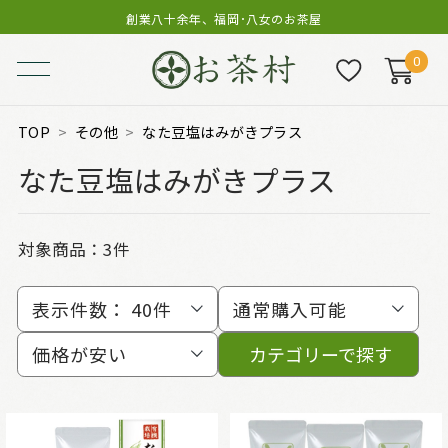
創業八十余年、福岡･八女のお茶屋
0
TOP
その他
なた豆塩はみがきプラス
なた豆塩はみがきプラス
対象商品：
3件
表示件数：
40件
通常購入可能
価格が安い
カテゴリーで探す