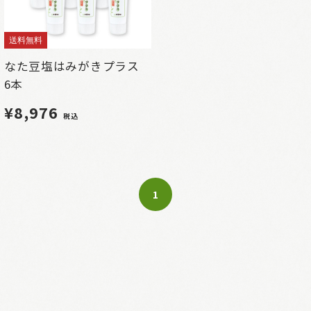
送料無料
なた豆塩はみがきプラス
6本
¥8,976
税込
1