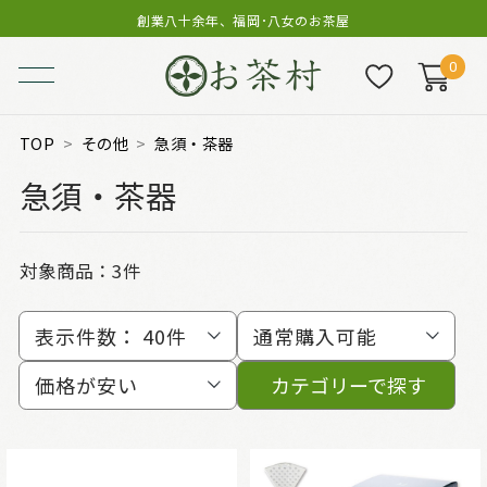
創業八十余年、福岡･八女のお茶屋
0
TOP
その他
急須・茶器
急須・茶器
対象商品：
3件
表示件数：
40件
通常購入可能
価格が安い
カテゴリーで探す