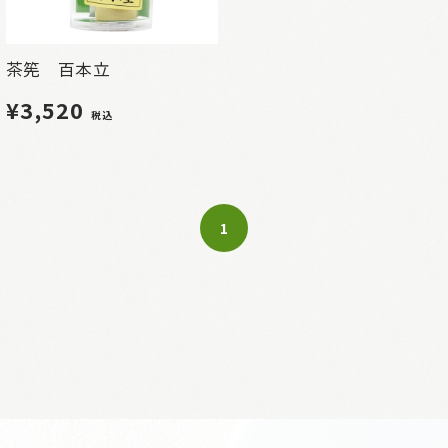
茶筅 百本立
¥3,520
税込
1