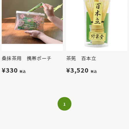
桑抹茶用 携帯ポーチ
茶筅 百本立
¥330
¥3,520
税込
税込
1