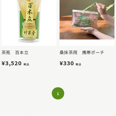
茶筅 百本立
桑抹茶用 携帯ポーチ
¥3,520
¥330
税込
税込
1