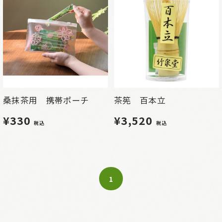
桑抹茶用 携帯ポーチ
茶筅 百本立
¥330
¥3,520
税込
税込
1