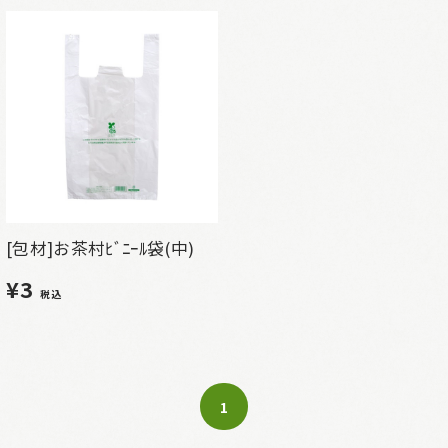
[包材]お茶村ﾋﾞﾆｰﾙ袋(中)
¥3
税込
1