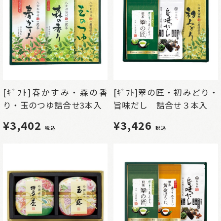
[ｷﾞﾌﾄ]春かすみ・森の香
[ｷﾞﾌﾄ]翠の匠・初みどり・
り・玉のつゆ詰合せ3本入
旨味だし 詰合せ３本入
¥3,402
¥3,426
税込
税込