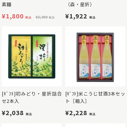
素麺
（森・星折）
¥
1,800
¥1,922
¥
2,300
税込
税込
税込
[ｷﾞﾌﾄ]初みどり・星折詰合
[ｷﾞﾌﾄ]米こうじ甘酒3本セッ
せ2本入
ト［箱入］
¥2,038
¥2,228
税込
税込