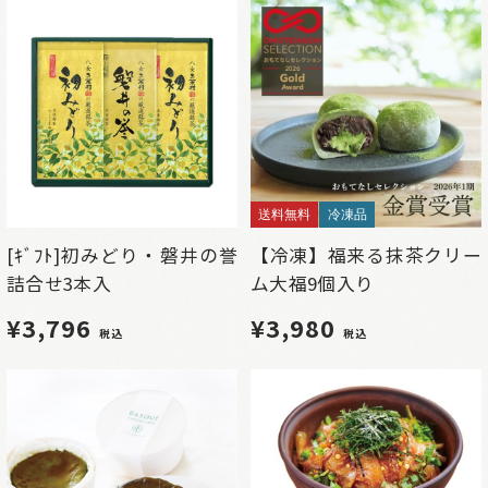
送料無料
冷凍品
[ｷﾞﾌﾄ]初みどり・磐井の誉
【冷凍】福来る抹茶クリー
詰合せ3本入
ム大福9個入り
¥3,796
¥3,980
税込
税込