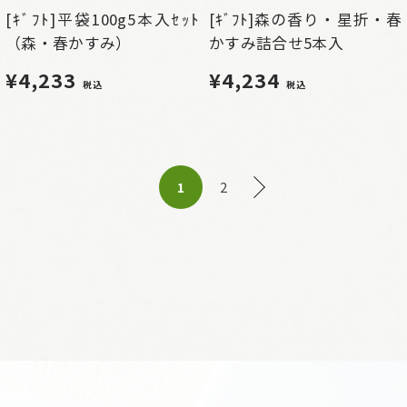
[ｷﾞﾌﾄ]平袋100g5本入ｾｯﾄ
[ｷﾞﾌﾄ]森の香り・星折・春
（森・春かすみ）
かすみ詰合せ5本入
¥4,233
¥4,234
税込
税込
2
1