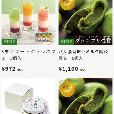
期間限定
期間限定
3層デザートジュレパフ
八女濃香抹茶ミルク饅頭
ェ 3個入
露誉 6個入
¥972
¥1,100
税込
税込