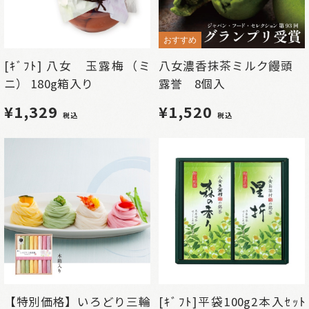
おすすめ
[ｷﾞﾌﾄ] 八女 玉露梅（ミ
八女濃香抹茶ミルク饅頭
ニ） 180g箱入り
露誉 8個入
¥1,329
¥1,520
税込
税込
【特別価格】いろどり三輪
[ｷﾞﾌﾄ]平袋100g2本入ｾｯﾄ