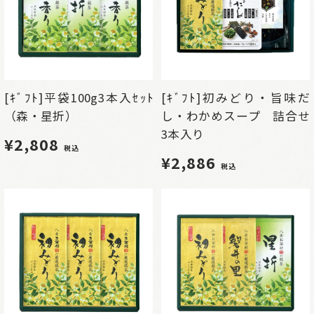
[ｷﾞﾌﾄ]平袋100g3本入ｾｯﾄ
[ｷﾞﾌﾄ]初みどり・旨味だ
（森・星折）
し・わかめスープ 詰合せ
3本入り
¥2,808
税込
¥2,886
税込