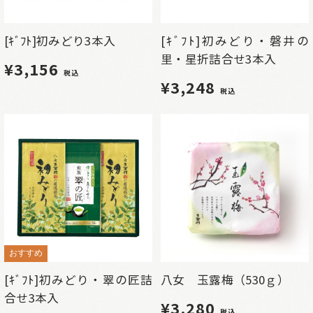
[ｷﾞﾌﾄ]初みどり3本入
[ｷﾞﾌﾄ]初みどり・磐井の
里・星折詰合せ3本入
¥3,156
税込
¥3,248
税込
おすすめ
[ｷﾞﾌﾄ]初みどり・翠の匠詰
八女 玉露梅（530ｇ）
合せ3本入
¥3,280
税込