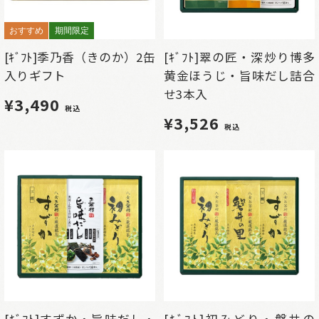
おすすめ
期間限定
[ｷﾞﾌﾄ]季乃香（きのか）2缶
[ｷﾞﾌﾄ]翠の匠・深炒り博多
入りギフト
黄金ほうじ・旨味だし詰合
せ3本入
¥3,490
税込
¥3,526
税込
[ｷﾞﾌﾄ]すずか・旨味だし・
[ｷﾞﾌﾄ]初みどり・磐井の