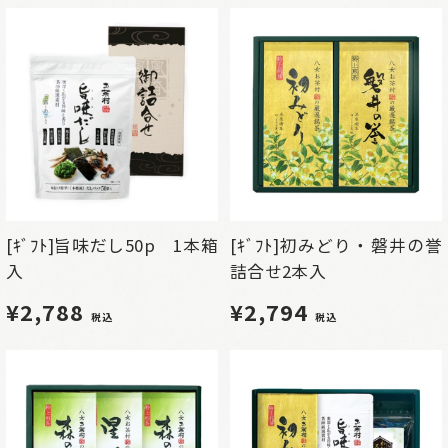
[ｷﾞﾌﾄ]旨味だし50p 1本箱
[ｷﾞﾌﾄ]初みどり・磐井の誉
入
詰合せ2本入
¥2,788
¥2,794
税込
税込