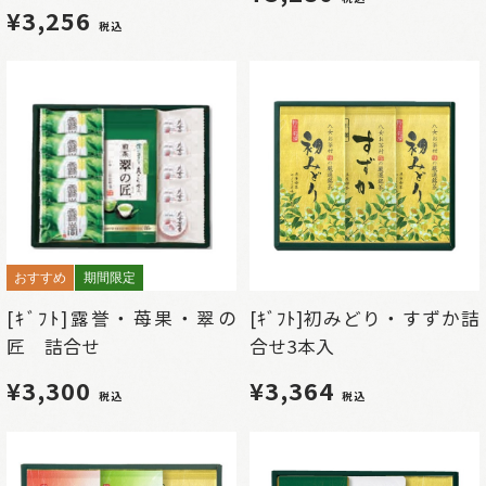
¥3,256
税込
おすすめ
期間限定
[ｷﾞﾌﾄ]露誉・苺果・翠の
[ｷﾞﾌﾄ]初みどり・すずか詰
匠 詰合せ
合せ3本入
¥3,300
¥3,364
税込
税込