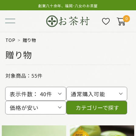
創業八十余年、福岡･八女のお茶屋
0
TOP
贈り物
贈り物
対象商品：
55件
表示件数：
40件
通常購入可能
価格が安い
カテゴリーで探す