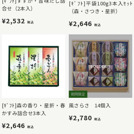
[ｷﾞﾌﾄ]すずか・旨味だし詰
[ｷﾞﾌﾄ]平袋100g3本入ｾｯﾄ
合せ（2本入）
（森・さつき・星折）
¥2,532
¥2,646
税込
税込
SOLDOUT
期間限定
[ｷﾞﾌﾄ]森の香り・星折・春
風さらさ 14個入
かすみ詰合せ3本入
¥2,780
税込
¥2,646
税込