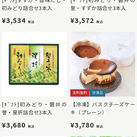
初みどり詰合せ3本入
里・すずか詰合せ3本入
¥3,534
¥3,572
税込
税込
送料無料
冷凍品
[ｷﾞﾌﾄ]初みどり・磐井の
【冷凍】バスクチーズケー
誉・星折詰合せ3本入
キ（プレーン）
¥3,680
¥3,780
税込
税込