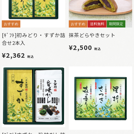
おすすめ
おすすめ
送料無料
期間限定
[ｷﾞﾌﾄ]初みどり・すずか詰
抹茶どらやきセット
合せ2本入
¥2,500
税込
¥2,362
税込