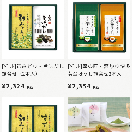
[ｷﾞﾌﾄ]初みどり・旨味だし
[ｷﾞﾌﾄ]翠の匠・深炒り博多
詰合せ（2本入）
黄金ほうじ詰合せ2本入
¥2,324
¥2,354
税込
税込