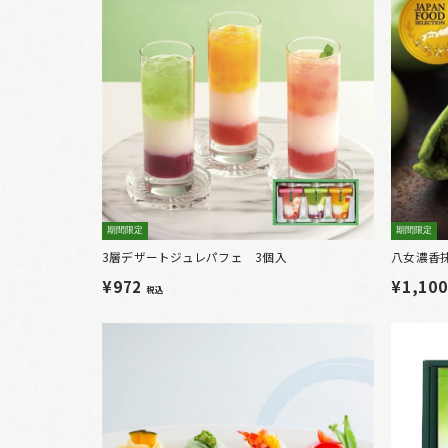
期間限定
期間限定
3層デザートジュレパフェ 3個入
八女濃香
¥972
¥1,10
税込