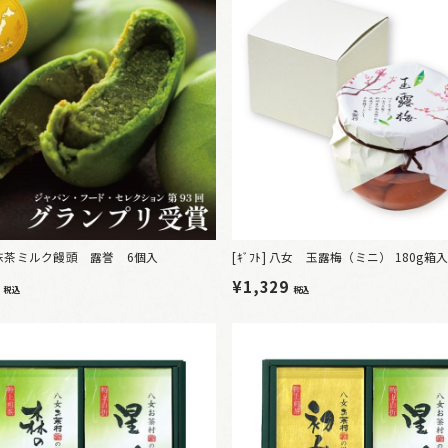
抹茶ミルク饅頭 露誉 6個入
[ｷﾞﾌﾄ] 八女 玉露梅（ミニ） 180g箱
0
¥1,329
税込
税込