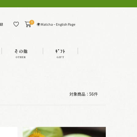
0
🌍 Matcha – English Page
録
その他
ｷﾞﾌﾄ
OTHER
GIFT
対象商品：
56件