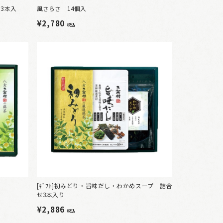
せ3本入
風さらさ 14個入
¥2,780
税込
[ｷﾞﾌﾄ]初みどり・旨味だし・わかめスープ 詰合
せ3本入り
¥2,886
税込