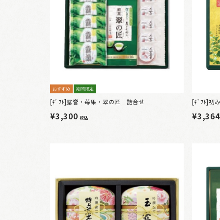
おすすめ
期間限定
[ｷﾞﾌﾄ]露誉・苺果・翠の匠 詰合せ
[ｷﾞﾌﾄ
¥3,300
¥3,36
税込