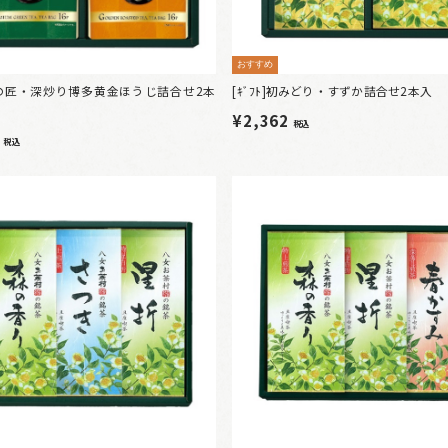
おすすめ
]翠の匠・深炒り博多黄金ほうじ詰合せ2本
[ｷﾞﾌﾄ]初みどり・すずか詰合せ2本入
¥2,362
税込
4
税込