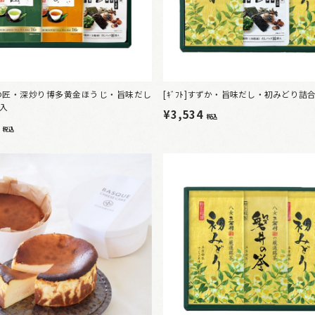
]翠の匠・深炒り博多黄金ほうじ・旨味だし
[ｷﾞﾌﾄ]すずか・旨味だし・初みどり詰
本入
¥3,534
税込
6
税込