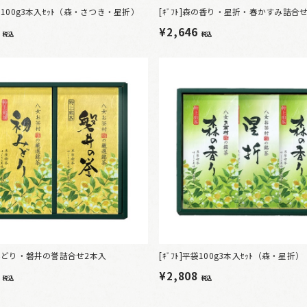
平袋100g3本入ｾｯﾄ（森・さつき・星折）
[ｷﾞﾌﾄ]森の香り・星折・春かすみ詰合
6
¥2,646
税込
税込
]初みどり・磐井の誉詰合せ2本入
[ｷﾞﾌﾄ]平袋100g3本入ｾｯﾄ（森・星折）
4
¥2,808
税込
税込