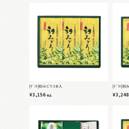
[ｷﾞﾌﾄ]初みどり3本入
[ｷﾞﾌﾄ
¥3,156
¥3,24
税込