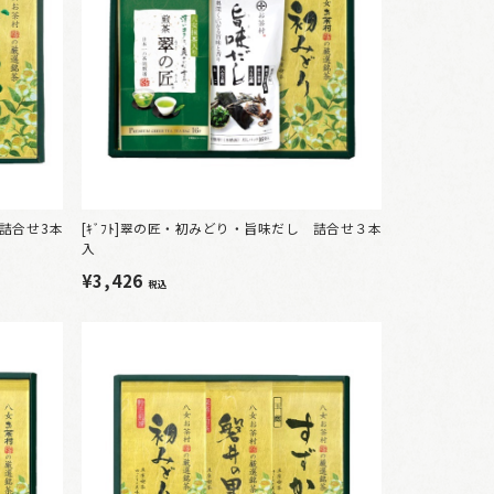
ゆ詰合せ3本
[ｷﾞﾌﾄ]翠の匠・初みどり・旨味だし 詰合せ３本
入
¥3,426
税込