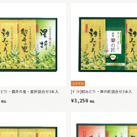
おすすめ
]初みどり・磐井の里・星折詰合せ3本入
[ｷﾞﾌﾄ]初みどり・翠の匠詰合せ3本入
8
¥3,256
税込
税込