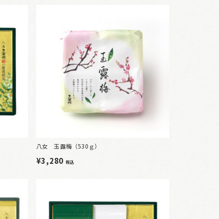
八女 玉露梅（530ｇ）
¥3,280
税込