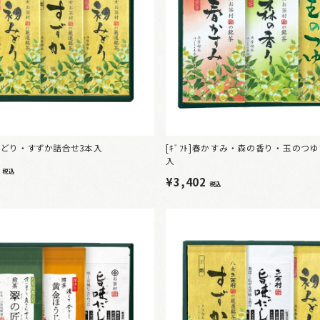
]初みどり・すずか詰合せ3本入
[ｷﾞﾌﾄ]春かすみ・森の香り・玉のつ
入
4
税込
¥3,402
税込