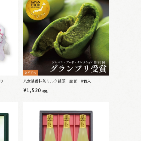
おすすめ
入り
八女濃香抹茶ミルク饅頭 露誉 8個入
¥1,520
税込