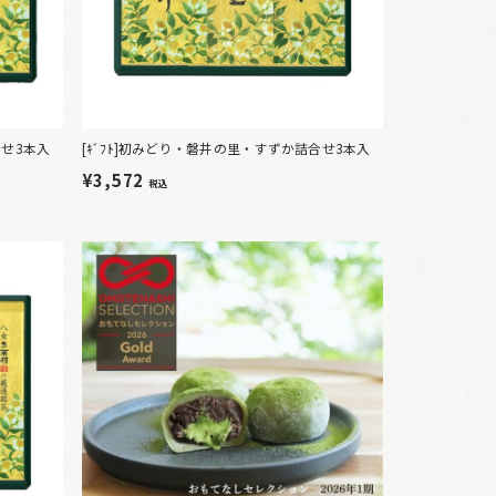
合せ3本入
[ｷﾞﾌﾄ]初みどり・磐井の里・すずか詰合せ3本入
¥3,572
税込