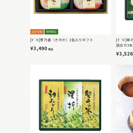
おすすめ
期間限定
[ｷﾞﾌﾄ]季乃香（きのか）2缶入りギフト
[ｷﾞﾌﾄ
詰合せ3
¥3,490
税込
¥3,52