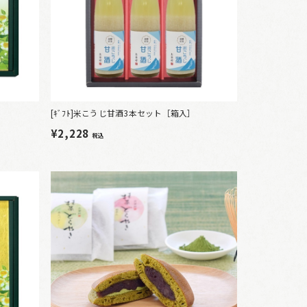
[ｷﾞﾌﾄ]米こうじ甘酒3本セット［箱入］
¥2,228
税込