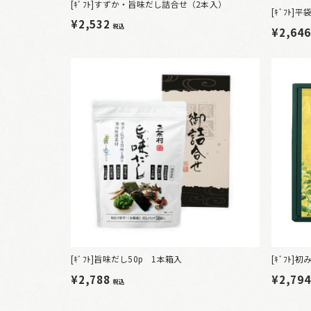
[ｷﾞﾌﾄ]すずか・旨味だし詰合せ（2本入）
[ｷﾞﾌﾄ]
¥2,532
税込
¥2,64
[ｷﾞﾌﾄ]旨味だし50p 1本箱入
[ｷﾞﾌﾄ
¥2,788
¥2,79
税込