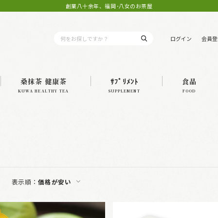
創業八十余年、福岡･八女のお茶屋
ログイン
会員登
桑抹茶 健康茶
ｻﾌﾟﾘﾒﾝﾄ
食品
KUWA HEALTHY TEA
SUPPLEMENT
FOOD
表示順：
価格が安い