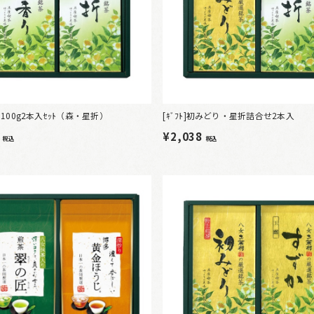
平袋100g2本入ｾｯﾄ（森・星折）
[ｷﾞﾌﾄ]初みどり・星折詰合せ2本入
2
¥2,038
税込
税込