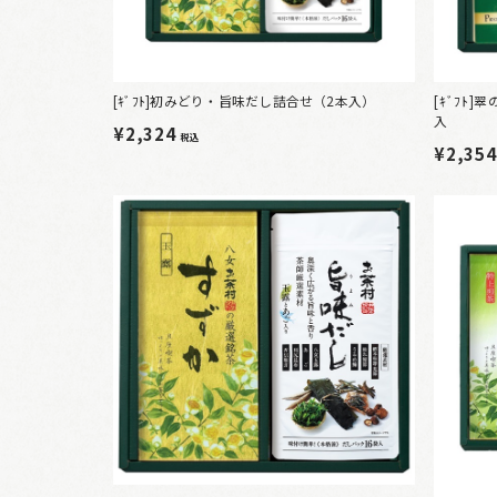
[ｷﾞﾌﾄ]初みどり・旨味だし詰合せ（2本入）
[ｷﾞﾌﾄ
入
¥2,324
税込
¥2,35