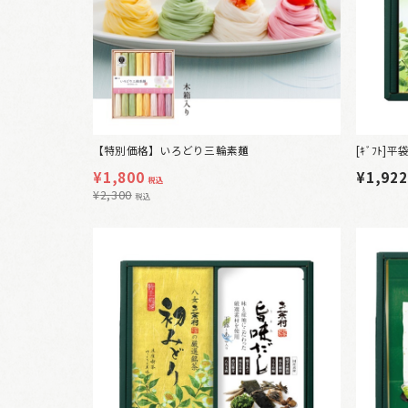
【特別価格】いろどり三輪素麺
[ｷﾞﾌﾄ]
¥
1,800
¥1,92
税込
¥
2,300
税込