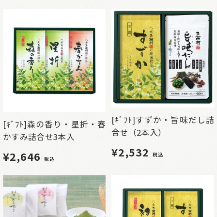
[ｷﾞﾌﾄ]すずか・旨味だし詰
[ｷﾞﾌﾄ]森の香り・星折・春
合せ（2本入）
かすみ詰合せ3本入
¥2,532
¥2,646
税込
税込