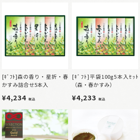
[ｷﾞﾌﾄ]森の香り・星折・春
[ｷﾞﾌﾄ]平袋100g5本入ｾｯﾄ
かすみ詰合せ5本入
（森・春かすみ）
¥4,234
¥4,233
税込
税込