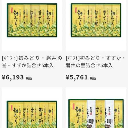
[ｷﾞﾌﾄ]初みどり・磐井の
[ｷﾞﾌﾄ]初みどり・すずか・
誉・すずか詰合せ5本入
磐井の里詰合せ5本入
¥6,193
¥5,761
税込
税込