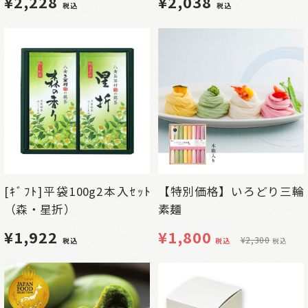
¥2,228
¥2,038
税込
税込
[ｷﾞﾌﾄ]平袋100g2本入ｾｯﾄ
【特別価格】いろどり三輪
（森・星折）
素麺
¥1,922
¥
1,800
¥
2,300
税込
税込
税込