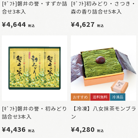
[ｷﾞﾌﾄ]磐井の誉・すずか詰
[ｷﾞﾌﾄ]初みどり・さつき・
合せ3本入
森の香り詰合せ5本入
¥4,644
¥4,627
税込
税込
おすすめ
送料無料
冷凍品
[ｷﾞﾌﾄ]磐井の誉・初みどり
【冷凍】八女抹茶モンブラ
詰合せ3本入
ン
¥4,436
¥4,280
税込
税込