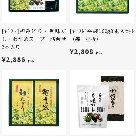
[ｷﾞﾌﾄ]初みどり・旨味だ
[ｷﾞﾌﾄ]平袋100g3本入ｾｯﾄ
し・わかめスープ 詰合せ
（森・星折）
3本入り
¥2,808
税込
¥2,886
税込