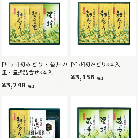
[ｷﾞﾌﾄ]初みどり・磐井の
[ｷﾞﾌﾄ]初みどり3本入
里・星折詰合せ3本入
¥3,156
税込
¥3,248
税込