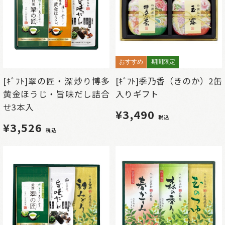
おすすめ
期間限定
[ｷﾞﾌﾄ]翠の匠・深炒り博多
[ｷﾞﾌﾄ]季乃香（きのか）2缶
黄金ほうじ・旨味だし詰合
入りギフト
せ3本入
¥3,490
税込
¥3,526
税込