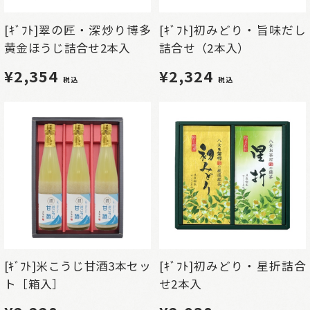
[ｷﾞﾌﾄ]翠の匠・深炒り博多
[ｷﾞﾌﾄ]初みどり・旨味だし
黄金ほうじ詰合せ2本入
詰合せ（2本入）
¥2,354
¥2,324
税込
税込
[ｷﾞﾌﾄ]米こうじ甘酒3本セッ
[ｷﾞﾌﾄ]初みどり・星折詰合
ト［箱入］
せ2本入