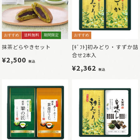
おすすめ
送料無料
期間限定
おすすめ
抹茶どらやきセット
[ｷﾞﾌﾄ]初みどり・すずか詰
合せ2本入
¥2,500
税込
¥2,362
税込