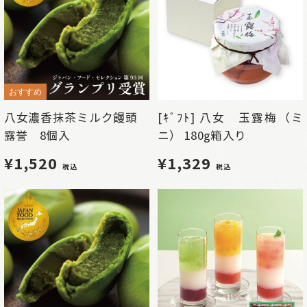
おすすめ
八女濃香抹茶ミルク饅頭
[ｷﾞﾌﾄ] 八女 玉露梅（ミ
露誉 8個入
ニ） 180g箱入り
¥1,520
¥1,329
税込
税込