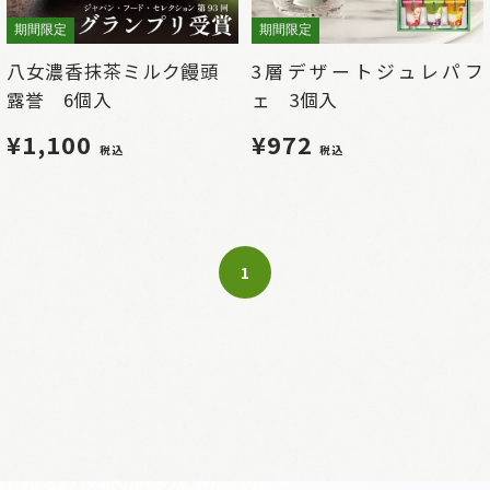
期間限定
期間限定
八女濃香抹茶ミルク饅頭
3層デザートジュレパフ
露誉 6個入
ェ 3個入
¥1,100
¥972
税込
税込
1