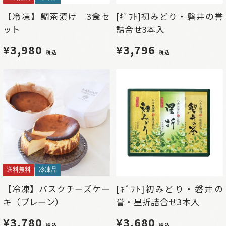
【冷凍】鯛茶漬け 3食セ
[ｷﾞﾌﾄ]初みどり・磐井の誉
ット
詰合せ3本入
¥3,980
¥3,796
税込
税込
送料無料
冷凍品
【冷凍】バスクチーズケー
[ｷﾞﾌﾄ]初みどり・磐井の
キ（プレーン）
誉・星折詰合せ3本入
¥3,780
¥3,680
税込
税込