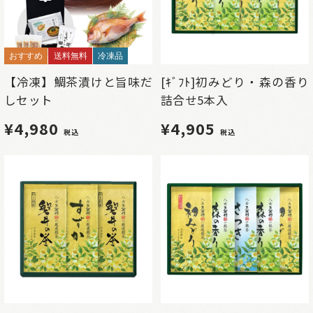
おすすめ
送料無料
冷凍品
【冷凍】鯛茶漬けと旨味だ
[ｷﾞﾌﾄ]初みどり・森の香り
しセット
詰合せ5本入
¥4,980
¥4,905
税込
税込