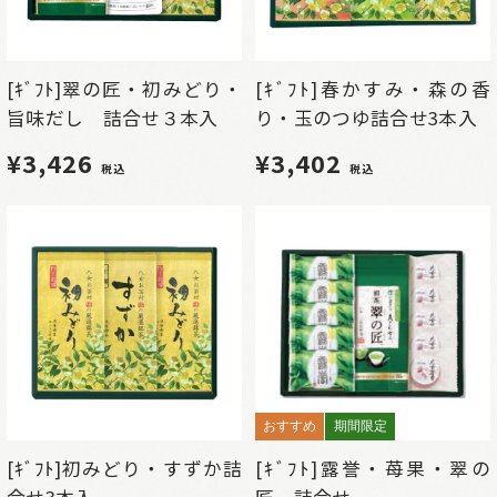
[ｷﾞﾌﾄ]翠の匠・初みどり・
[ｷﾞﾌﾄ]春かすみ・森の香
旨味だし 詰合せ３本入
り・玉のつゆ詰合せ3本入
¥3,426
¥3,402
税込
税込
おすすめ
期間限定
[ｷﾞﾌﾄ]初みどり・すずか詰
[ｷﾞﾌﾄ]露誉・苺果・翠の
合せ3本入
匠 詰合せ