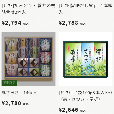
[ｷﾞﾌﾄ]初みどり・磐井の誉
[ｷﾞﾌﾄ]旨味だし50p 1本箱
詰合せ2本入
入
¥2,794
¥2,788
税込
税込
SOLDOUT
期間限定
風さらさ 14個入
[ｷﾞﾌﾄ]平袋100g3本入ｾｯﾄ
（森・さつき・星折）
¥2,780
税込
¥2,646
税込