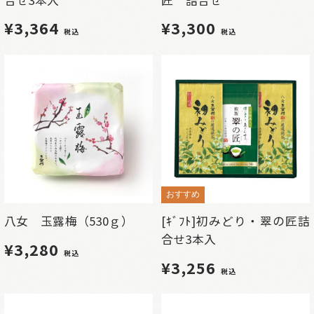
¥3,364
¥3,300
税込
税込
おすすめ
八女 玉露梅（530ｇ）
[ｷﾞﾌﾄ]初みどり・翠の匠詰
合せ3本入
¥3,280
税込
¥3,256
税込