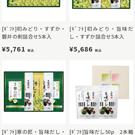
[ｷﾞﾌﾄ]初みどり・すずか・
[ｷﾞﾌﾄ]初みどり・旨味だ
磐井の剣詰合せ5本入
し・すずか詰合せ5本入
¥5,761
¥5,686
税込
税込
[ｷﾞﾌﾄ]翠の匠・旨味だし・
[ｷﾞﾌﾄ]旨味だし50p 2本箱