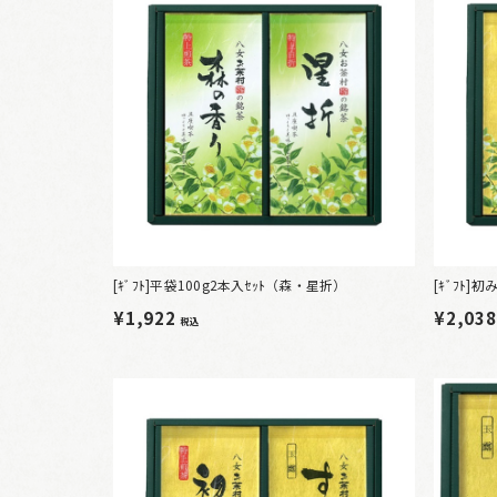
[ｷﾞﾌﾄ]平袋100g2本入ｾｯﾄ（森・星折）
[ｷﾞﾌﾄ
¥1,922
¥2,03
税込