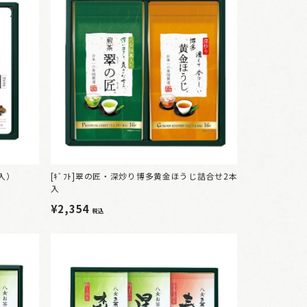
本入）
[ｷﾞﾌﾄ]翠の匠・深炒り博多黄金ほうじ詰合せ2本
入
¥2,354
税込