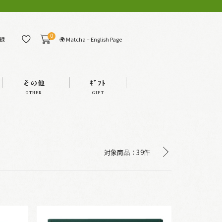
0
🌍 Matcha – English Page
録
その他
ｷﾞﾌﾄ
OTHER
GIFT
対象商品：
39件