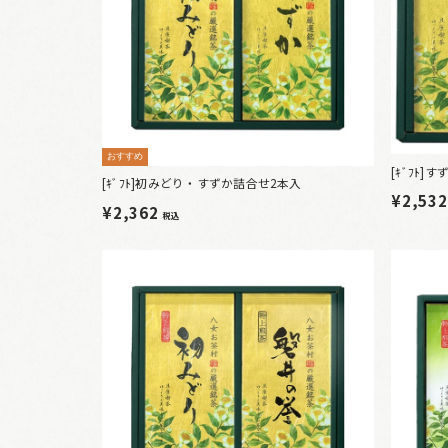
おすすめ
[ｷﾞﾌﾄ
[ｷﾞﾌﾄ]初みどり・すずか詰合せ2本入
¥2,53
¥2,362
税込