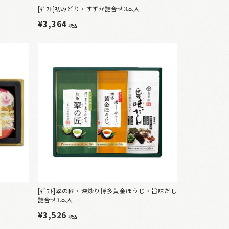
[ｷﾞﾌﾄ]初みどり・すずか詰合せ3本入
¥3,364
税込
[ｷﾞﾌﾄ]翠の匠・深炒り博多黄金ほうじ・旨味だし
詰合せ3本入
¥3,526
税込