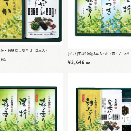
]すずか・旨味だし詰合せ（2本入）
[ｷﾞﾌﾄ]平袋100g3本入ｾｯﾄ（森・さつ
2
税込
¥2,646
税込