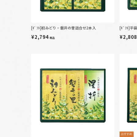
[ｷﾞﾌﾄ]初みどり・磐井の誉詰合せ2本入
[ｷﾞﾌﾄ]
¥2,794
¥2,80
税込
おすすめ