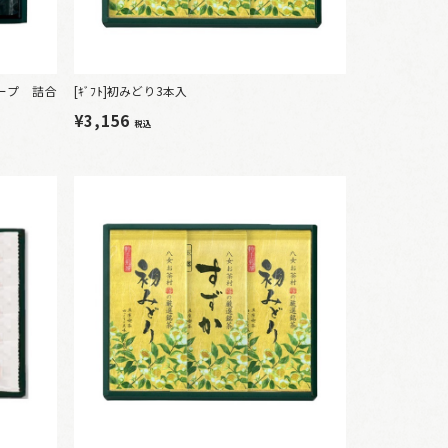
スープ 詰合
[ｷﾞﾌﾄ]初みどり3本入
¥3,156
税込