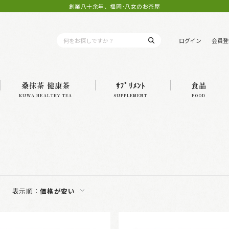
創業八十余年、福岡･八女のお茶屋
ログイン
会員登
桑抹茶 健康茶
ｻﾌﾟﾘﾒﾝﾄ
食品
KUWA HEALTHY TEA
SUPPLEMENT
FOOD
表示順：
価格が安い