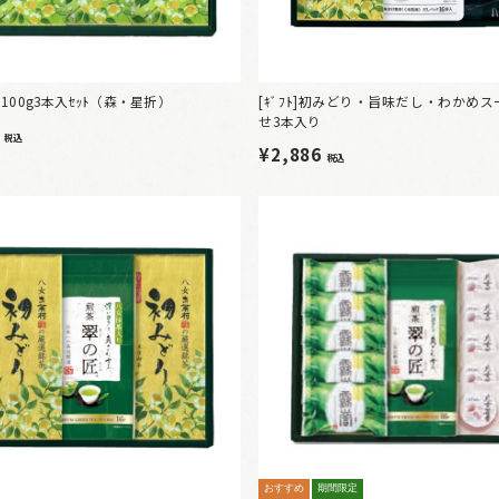
平袋100g3本入ｾｯﾄ（森・星折）
[ｷﾞﾌﾄ]初みどり・旨味だし・わかめ
せ3本入り
8
税込
¥2,886
税込
おすすめ
期間限定