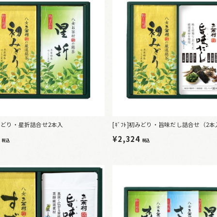
]初みどり・星折詰合せ2本入
[ｷﾞﾌﾄ]初みどり・旨味だし詰合せ（2
8
¥2,324
税込
税込