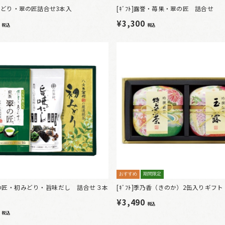
]初みどり・翠の匠詰合せ3本入
[ｷﾞﾌﾄ]露誉・苺果・翠の匠 詰合せ
6
¥3,300
税込
税込
おすすめ
期間限定
]翠の匠・初みどり・旨味だし 詰合せ３本
[ｷﾞﾌﾄ]季乃香（きのか）2缶入りギフト
¥3,490
税込
6
税込