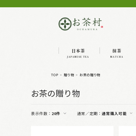
日本茶
抹茶
JAPANESE TEA
MATCHA
TOP
贈り物
お茶の贈り物
お茶の贈り物
表示件数：
20件
通常／定期：
通常購入可能