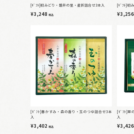
[ｷﾞﾌﾄ]初みどり・磐井の里・星折詰合せ3本入
[ｷﾞﾌﾄ
¥3,248
¥3,25
税込
[ｷﾞﾌﾄ]春かすみ・森の香り・玉のつゆ詰合せ3本
[ｷﾞﾌﾄ
入
入
¥3,402
¥3,42
税込