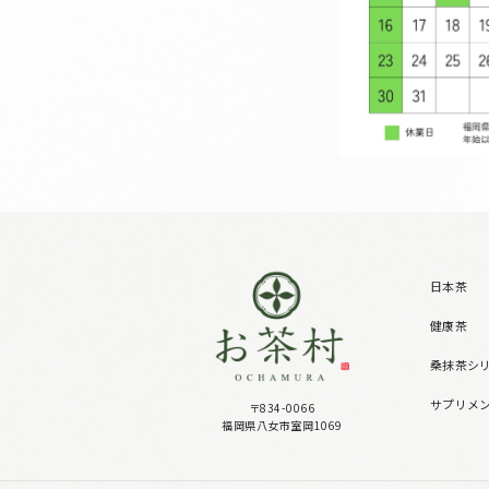
日本茶
健康茶
桑抹茶シ
サプリメ
〒834-0066
福岡県八女市室岡1069