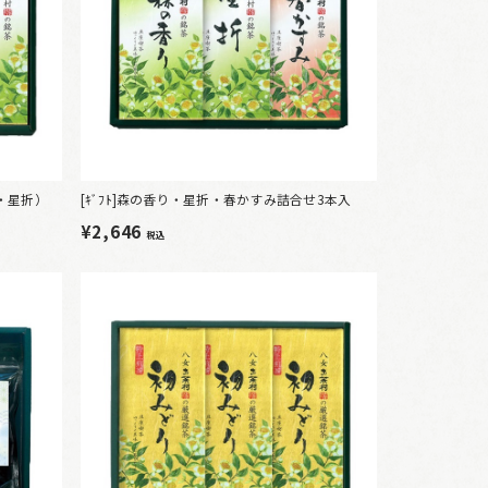
き・星折）
[ｷﾞﾌﾄ]森の香り・星折・春かすみ詰合せ3本入
¥2,646
税込