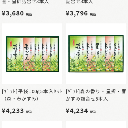
誉・星折詰合せ3本入
詰合せ3本入
¥3,680
¥3,796
税込
税込
[ｷﾞﾌﾄ]平袋100g5本入ｾｯﾄ
[ｷﾞﾌﾄ]森の香り・星折・春
（森・春かすみ）
かすみ詰合せ5本入
¥4,233
¥4,234
税込
税込