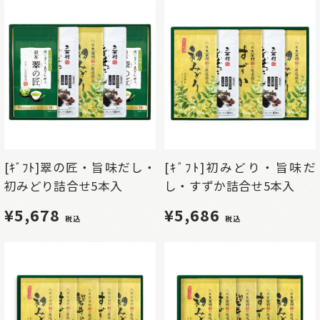
[ｷﾞﾌﾄ]翠の匠・旨味だし・
[ｷﾞﾌﾄ]初みどり・旨味だ
初みどり詰合せ5本入
し・すずか詰合せ5本入
¥5,678
¥5,686
税込
税込