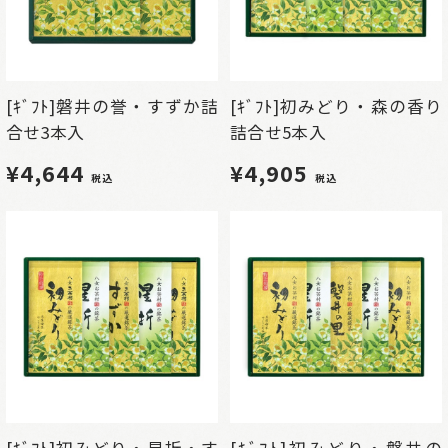
[ｷﾞﾌﾄ]磐井の誉・すずか詰
[ｷﾞﾌﾄ]初みどり・森の香り
合せ3本入
詰合せ5本入
¥4,644
¥4,905
税込
税込
[ｷﾞﾌﾄ]初みどり・星折・す
[ｷﾞﾌﾄ]初みどり・磐井の