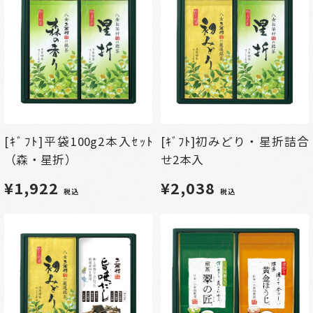
[ｷﾞﾌﾄ]平袋100g2本入ｾｯﾄ
[ｷﾞﾌﾄ]初みどり・星折詰合
（森・星折）
せ2本入
¥1,922
¥2,038
税込
税込