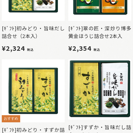
[ｷﾞﾌﾄ]初みどり・旨味だし
[ｷﾞﾌﾄ]翠の匠・深炒り博多
詰合せ（2本入）
黄金ほうじ詰合せ2本入
¥2,324
¥2,354
税込
税込
おすすめ
[ｷﾞﾌﾄ]すずか・旨味だし詰
[ｷﾞﾌﾄ]初みどり・すずか詰