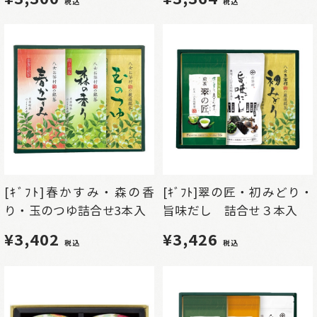
税込
税込
[ｷﾞﾌﾄ]春かすみ・森の香
[ｷﾞﾌﾄ]翠の匠・初みどり・
り・玉のつゆ詰合せ3本入
旨味だし 詰合せ３本入
¥3,402
¥3,426
税込
税込