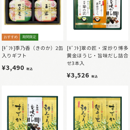
おすすめ
期間限定
[ｷﾞﾌﾄ]季乃香（きのか）2缶
[ｷﾞﾌﾄ]翠の匠・深炒り博多
入りギフト
黄金ほうじ・旨味だし詰合
せ3本入
¥3,490
税込
¥3,526
税込