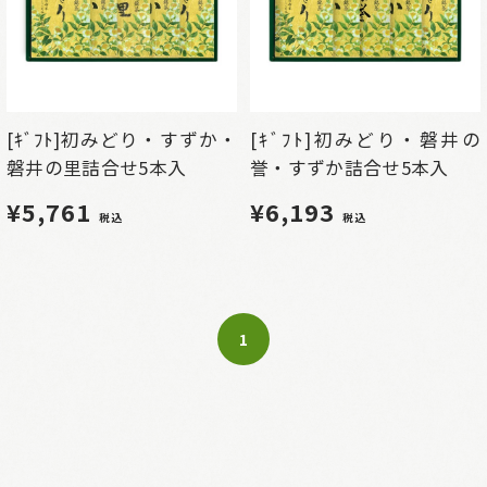
[ｷﾞﾌﾄ]初みどり・すずか・
[ｷﾞﾌﾄ]初みどり・磐井の
磐井の里詰合せ5本入
誉・すずか詰合せ5本入
¥5,761
¥6,193
税込
税込
1