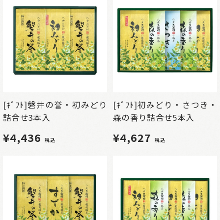
[ｷﾞﾌﾄ]磐井の誉・初みどり
[ｷﾞﾌﾄ]初みどり・さつき・
詰合せ3本入
森の香り詰合せ5本入
¥4,436
¥4,627
税込
税込