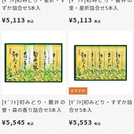
ずか詰合せ5本入
里・星折詰合せ5本入
¥5,113
¥5,113
税込
税込
おすすめ
[ｷﾞﾌﾄ]初みどり・磐井の
[ｷﾞﾌﾄ]初みどり・すずか詰
誉・森の香り詰合せ5本入
合せ5本入
¥5,545
¥5,553
税込
税込