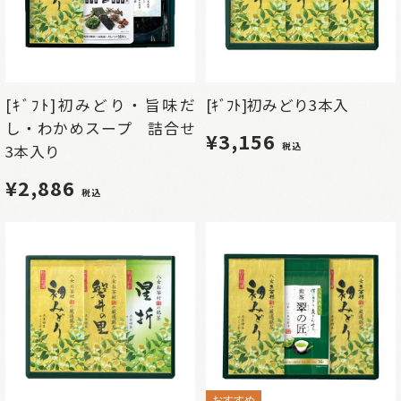
[ｷﾞﾌﾄ]初みどり・旨味だ
[ｷﾞﾌﾄ]初みどり3本入
し・わかめスープ 詰合せ
¥3,156
税込
3本入り
¥2,886
税込
おすすめ