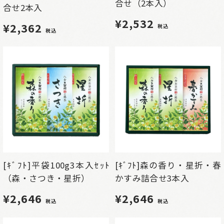
合せ（2本入）
合せ2本入
¥2,532
¥2,362
税込
税込
[ｷﾞﾌﾄ]平袋100g3本入ｾｯﾄ
[ｷﾞﾌﾄ]森の香り・星折・春
（森・さつき・星折）
かすみ詰合せ3本入
¥2,646
¥2,646
税込
税込