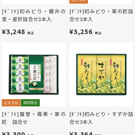
[ｷﾞﾌﾄ]初みどり・磐井の
[ｷﾞﾌﾄ]初みどり・翠の匠詰
里・星折詰合せ3本入
合せ3本入
¥3,248
¥3,256
税込
税込
おすすめ
期間限定
[ｷﾞﾌﾄ]露誉・苺果・翠の
[ｷﾞﾌﾄ]初みどり・すずか詰
匠 詰合せ
合せ3本入
¥3,300
¥3,364