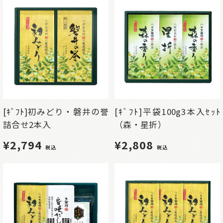
[ｷﾞﾌﾄ]初みどり・磐井の誉
[ｷﾞﾌﾄ]平袋100g3本入ｾｯﾄ
詰合せ2本入
（森・星折）
¥2,794
¥2,808
税込
税込