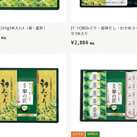
平袋100g3本入ｾｯﾄ（森・星折）
[ｷﾞﾌﾄ]初みどり・旨味だし・わかめ
せ3本入り
8
税込
¥2,886
税込
おすすめ
期間限定