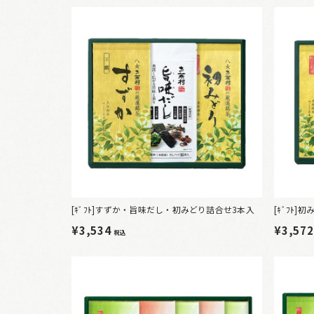
[ｷﾞﾌﾄ]すずか・旨味だし・初みどり詰合せ3本入
[ｷﾞﾌﾄ
¥3,534
¥3,57
税込