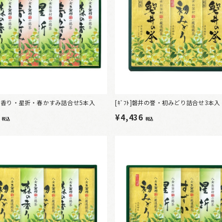
]森の香り・星折・春かすみ詰合せ5本入
[ｷﾞﾌﾄ]磐井の誉・初みどり詰合せ3本入
4
¥4,436
税込
税込