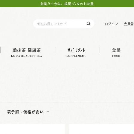
創業八十余年、福岡･八女のお茶屋
ログイン
会員登
桑抹茶 健康茶
ｻﾌﾟﾘﾒﾝﾄ
食品
KUWA HEALTHY TEA
SUPPLEMENT
FOOD
表示順：
価格が安い