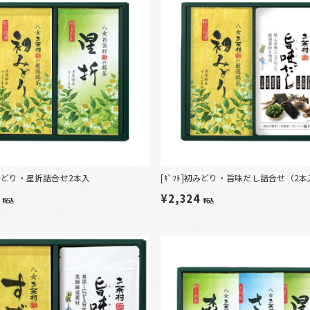
]初みどり・星折詰合せ2本入
[ｷﾞﾌﾄ]初みどり・旨味だし詰合せ（2
8
¥2,324
税込
税込