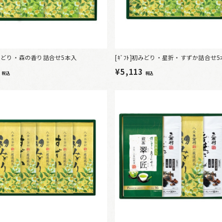
]初みどり・森の香り詰合せ5本入
[ｷﾞﾌﾄ]初みどり・星折・すずか詰合せ
5
¥5,113
税込
税込