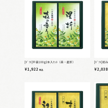
[ｷﾞﾌﾄ]平袋100g2本入ｾｯﾄ（森・星折）
[ｷﾞﾌﾄ
¥1,922
¥2,03
税込