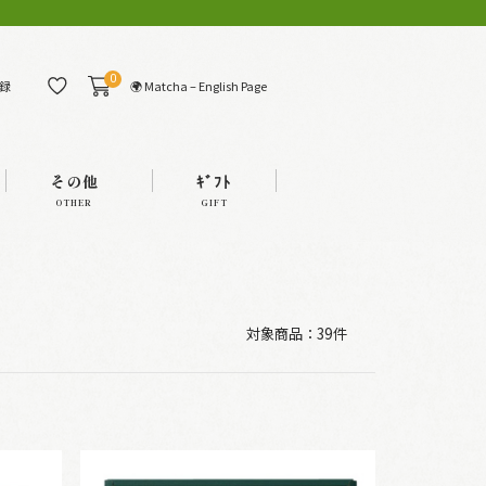
0
🌍 Matcha – English Page
録
その他
ｷﾞﾌﾄ
OTHER
GIFT
対象商品：
39件