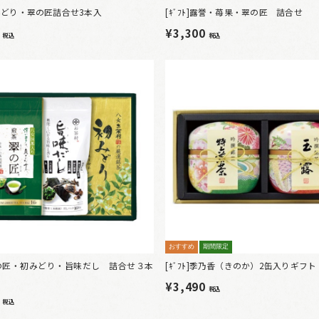
]初みどり・翠の匠詰合せ3本入
[ｷﾞﾌﾄ]露誉・苺果・翠の匠 詰合せ
6
¥3,300
税込
税込
おすすめ
期間限定
]翠の匠・初みどり・旨味だし 詰合せ３本
[ｷﾞﾌﾄ]季乃香（きのか）2缶入りギフト
¥3,490
税込
6
税込