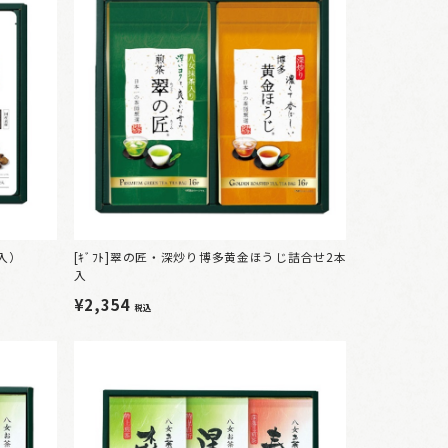
本入）
[ｷﾞﾌﾄ]翠の匠・深炒り博多黄金ほうじ詰合せ2本
入
¥2,354
税込