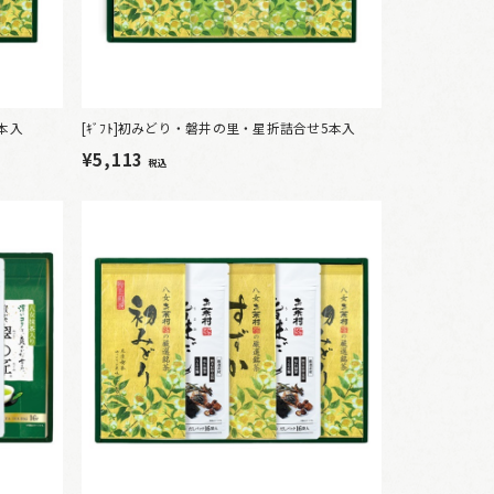
5本入
[ｷﾞﾌﾄ]初みどり・磐井の里・星折詰合せ5本入
¥5,113
税込