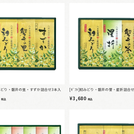
]初みどり・磐井の里・すずか詰合せ3本入
[ｷﾞﾌﾄ]初みどり・磐井の誉・星折詰合
2
¥3,680
税込
税込