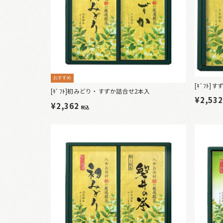
おすすめ
[ｷﾞﾌﾄ
[ｷﾞﾌﾄ]初みどり・すずか詰合せ2本入
¥2,53
¥2,362
税込