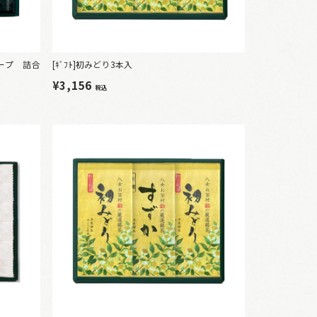
スープ 詰合
[ｷﾞﾌﾄ]初みどり3本入
¥3,156
税込