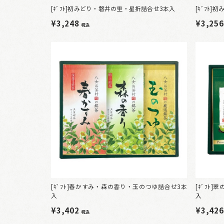
[ｷﾞﾌﾄ]初みどり・磐井の里・星折詰合せ3本入
[ｷﾞﾌﾄ
¥3,248
¥3,25
税込
[ｷﾞﾌﾄ]春かすみ・森の香り・玉のつゆ詰合せ3本
[ｷﾞﾌﾄ
入
入
¥3,402
¥3,42
税込