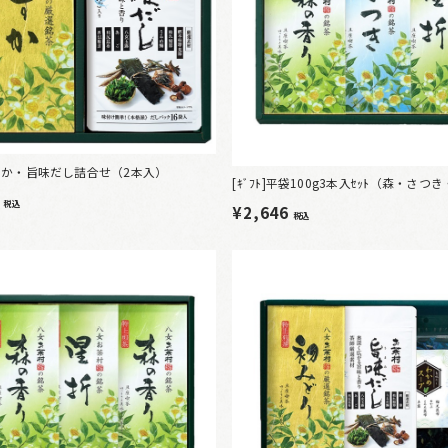
]すずか・旨味だし詰合せ（2本入）
[ｷﾞﾌﾄ]平袋100g3本入ｾｯﾄ（森・さつ
2
税込
¥2,646
税込