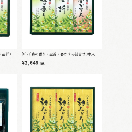
き・星折）
[ｷﾞﾌﾄ]森の香り・星折・春かすみ詰合せ3本入
¥2,646
税込