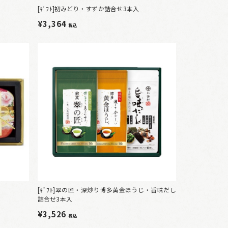
[ｷﾞﾌﾄ]初みどり・すずか詰合せ3本入
¥3,364
税込
[ｷﾞﾌﾄ]翠の匠・深炒り博多黄金ほうじ・旨味だし
詰合せ3本入
¥3,526
税込