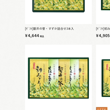
[ｷﾞﾌﾄ]磐井の誉・すずか詰合せ3本入
[ｷﾞﾌﾄ
¥4,644
¥4,90
税込
おすすめ