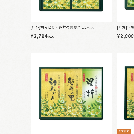
[ｷﾞﾌﾄ]初みどり・磐井の誉詰合せ2本入
[ｷﾞﾌﾄ]
¥2,794
¥2,80
税込
おすすめ