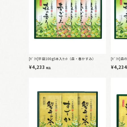
[ｷﾞﾌﾄ]平袋100g5本入ｾｯﾄ（森・春かすみ）
[ｷﾞﾌﾄ
¥4,233
¥4,23
税込