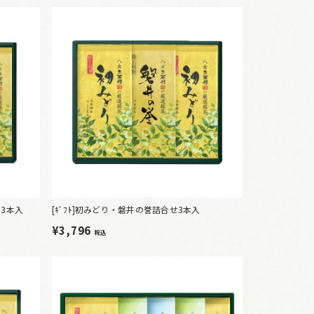
せ3本入
[ｷﾞﾌﾄ]初みどり・磐井の誉詰合せ3本入
¥3,796
税込