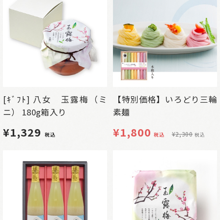
[ｷﾞﾌﾄ] 八女 玉露梅（ミ
【特別価格】いろどり三輪
ニ） 180g箱入り
素麺
¥1,329
¥
1,800
¥
2,300
税込
税込
税込