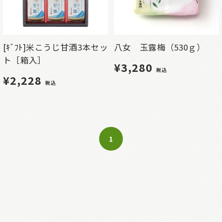
[ｷﾞﾌﾄ]米こうじ甘酒3本セッ
八女 玉露梅（530ｇ）
ト［箱入］
¥3,280
税込
¥2,228
税込
1