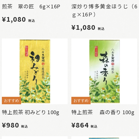
煎茶 翠の匠 6g×16P
深炒り博多黄金ほうじ（6
ｇ×16Ｐ）
¥1,080
税込
¥1,080
税込
おすすめ
おすすめ
特上煎茶 初みどり 100g
特上煎茶 森の香り 100g
¥980
¥864
税込
税込