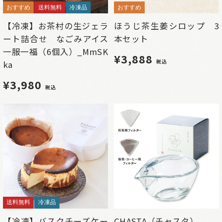
おすすめ
送料無料
冷凍品
おすすめ
【冷凍】お茶村の生ジェラ
ほうじ茶生姜シロップ 3
ート詰合せ なごみアイス
本セット
一服一福（6個入）_MmSK
¥3,888
税込
ka
¥3,980
税込
送料無料
冷凍品
【冷凍】バスクチーズケー
CHASTA（チャスタ）