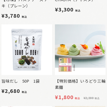
キ（プレーン）
¥3,300
税込
¥3,780
税込
旨味だし 50P 1袋
【特別価格】いろどり三輪
素麺
¥2,680
税込
¥
1,800
¥
2,300
税込
税込