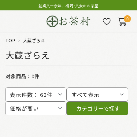
創業八十余年、福岡･八女のお茶屋
0
TOP
大蔵ざらえ
大蔵ざらえ
対象商品：0件
表示件数：
60件
すべて表示
価格が高い
カテゴリーで探す